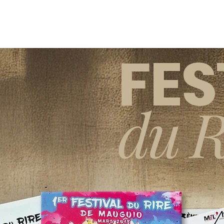
Tirage au câble direction Latipolia des
années 80.
FES
du R