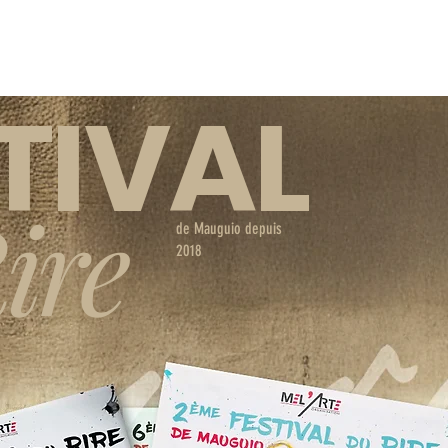
TIVAL
ire
de Mauguio depuis
2018