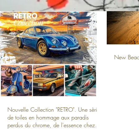
New Beach
Nouvelle Collection "RETRO". Une sèrie
de toiles en hommage aux paradis
perdus du chrome, de l'essence chez
Fina ou de la Valstar chez Mammouth.