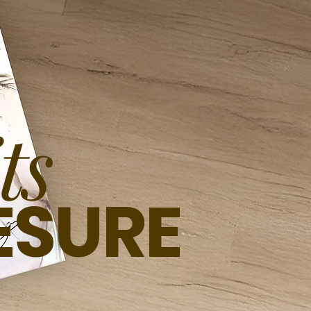
ts
ESURE