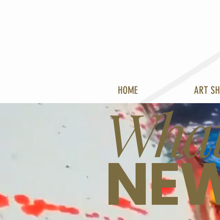
HOME
ART S
What
NE