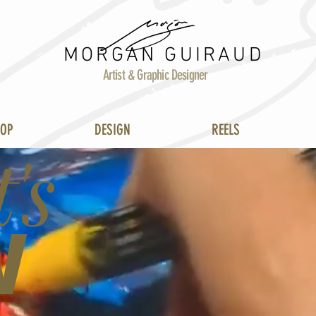
MORGAN GUIRAUD
Artist & Graphic Designer
HOP
DESIGN
REELS
's
W