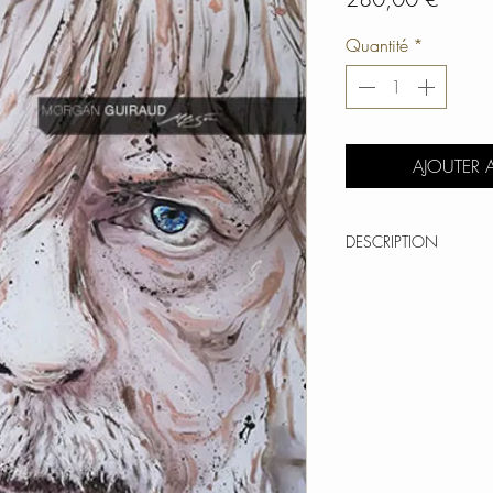
Quantité
*
AJOUTER 
DESCRIPTION
TABLEAU
Oeuvre signée
Toile technique mixte sé
Oeuvre numerotée et li
Dimensions | 90 x 60
Châssis en bois massif 
Année | 2018
///