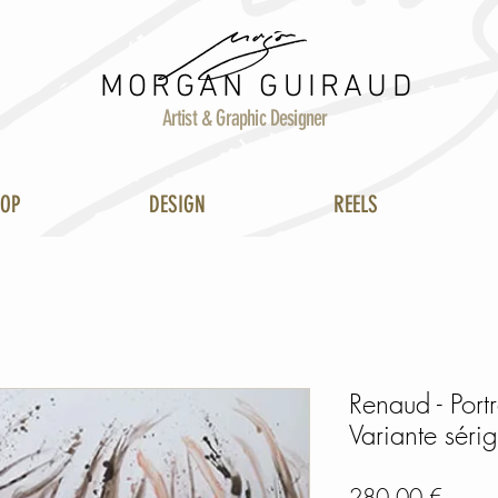
MORGAN GUIRAUD
Artist & Graphic Designer
HOP
DESIGN
REELS
Renaud - Port
Variante sérig
Prix
280,00 €