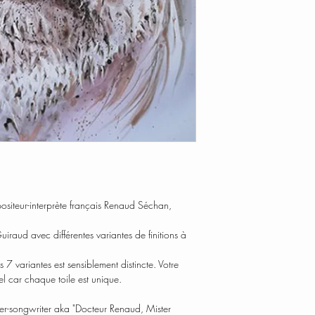
CANVAS
Hand-signed by artist
Mixed media silkscreen
Numbered and limited t
Dimensions |
90 x 60 
Solid wood frame |
th
Year |
2018
iteur-interprète français Renaud Séchan,
raud avec différentes variantes de finitions à
7 variantes est sensiblement distincte. Votre
l car chaque toile est unique.
er-songwriter aka "Docteur Renaud, Mister