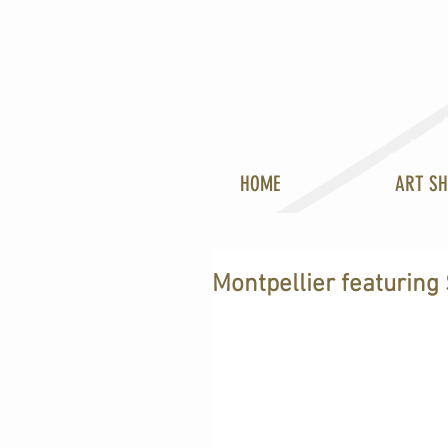
HOME
ART S
Montpellier featurin