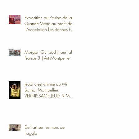
Exposition au Pasino de la
Grande-Motte au profit de
l'Association Les Bonnes Fées
avec Cap34 |
Morgan Guiraud | Journal
France 3 | Art Montpellier
Jeudi c'est chimie au Mi
Barrio, Montpellier.
VERNISSAGE JEUDI 9 MAI
à partir de 19h
De l'art sur les murs de
l'agglo