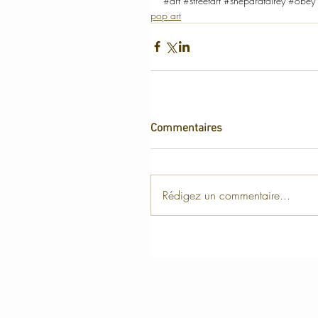
#art
#streetart
#shepardfairey
#obey
pop art
Commentaires
Rédigez un commentaire...