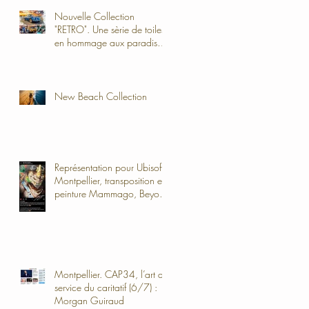
Nouvelle Collection
"RETRO". Une sèrie de toiles
en hommage aux paradis
perdus du chrome, de
l'essence chez Fina ou de la
Valstar chez Mammouth.
Tirage au câble direction
New Beach Collection
Latipolia des années 80.
Représentation pour Ubisoft
Montpellier, transposition en
peinture Mammago, Beyond
Good and Evil 2
Montpellier. CAP34, l’art au
service du caritatif (6/7) :
Morgan Guiraud