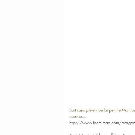
L’art sans prétention Le peintre Montpel
oeuvres...
http://www.idem-mag.com/morgo